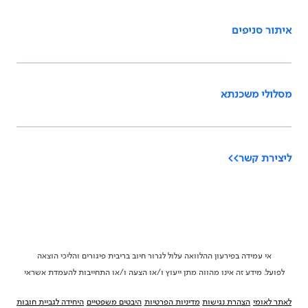
איתור סניפים
מסלולי משכנתא
ליצירת קשר>>
אי עמידה בפירעון ההלוואה עלול לגרור חיוב בריבית פיגורים והליכי הוצאה
לפועל. מידע זה אינו מהווה מתן ייעוץ ו/או הצעה ו/או התחייבות להעמדת אשראי
לאתר לאומי
הצהרת נגישות
מדיניות הפרטיות
היבטים משפטיים
היחידה לגביית חובות