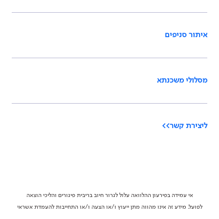
איתור סניפים
מסלולי משכנתא
ליצירת קשר>>
אי עמידה בפירעון ההלוואה עלול לגרור חיוב בריבית פיגורים והליכי הוצאה
לפועל. מידע זה אינו מהווה מתן ייעוץ ו/או הצעה ו/או התחייבות להעמדת אשראי