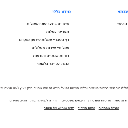
כנתא
מידע כללי
 האישי
שינויים בתעריפוני העמלות
תעריפי עמלות
דף הסבר- עמלות פירעון מוקדם
עמלות- שירות מסלולים
דוחות שנתיים והודעות
הגנת הסייבר בלאומי
ול לגרור חיוב בריבית פיגורים והליכי הוצאה לפועל. מידע זה אינו מהווה מתן ייעוץ ו/או הצעה 
ת נגישות
מדיניות הפרטיות
היבטים משפטיים
היחידה לגביית חובות
חוזים אחידים
פורטל מפתחים
פניות הציבור
תנאי שימוש של האתר